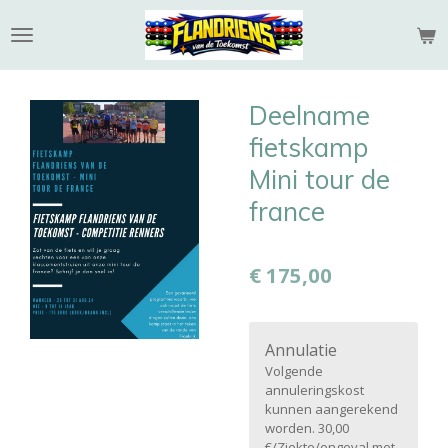
Ga
direct
naar
de
Deelname
hoofdinhoud
fietskamp
Mini tour de
france
€ 175,00
Annulatie
Volgende
annuleringskost
kunnen aangerekend
worden. 30,00
€/Ziekte/ongeval met