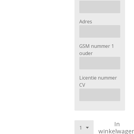
Adres
GSM nummer 1
ouder
Licentie nummer
CV
In
winkelwage