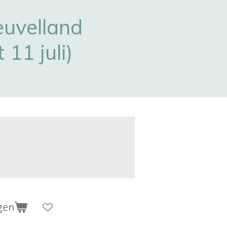
euvelland
 11 juli)
gen