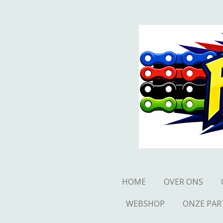
Ga
direct
naar
de
hoofdinhoud
HOME
OVER ONS
WEBSHOP
ONZE PAR